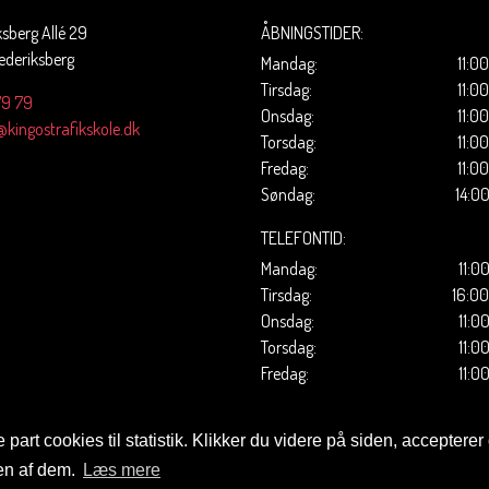
ksberg Allé 29
ÅBNINGSTIDER:
ederiksberg
Mandag:
11:00
Tirsdag:
11:00
79 79
Onsdag:
11:00
kingostrafikskole.dk
Torsdag:
11:00
Fredag:
11:00
Søndag:
14:00
TELEFONTID:
Mandag:
11:0
Tirsdag:
16:00
Onsdag:
11:0
Torsdag:
11:0
Fredag:
11:0
part cookies til statistik. Klikker du videre på siden, accepterer
en af dem.
Læs mere