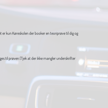
t er kun Køreskolen der booker en teoriprøve til dig og
s til prøven.(Tjek at der ikke mangler underskrifter