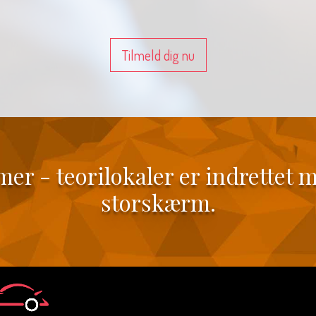
Tilmeld dig nu
imer - teorilokaler er indrettet 
storskærm.