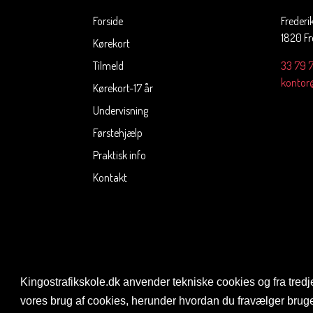
Forside
Frederi
1820 Fr
Kørekort
Tilmeld
33 79 
kontor@
Kørekort-17 år
Undervisning
Førstehjælp
Praktisk info
Kontakt
Kingostrafikskole.dk anvender tekniske cookies og fra tredje 
vores brug af cookies, herunder hvordan du fravælger brug
©Copyright 2026. All rights reserved.
Cookies