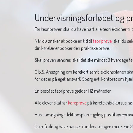
Undervisningsforløbet og p
Før teoriprøven skal du have haft alle teorilektioner til 
Når du ønsker at booke en tid til
teoriprøve
, skal du se
din kørelærer booker den praktiske prøve.
Skal prøven ændres, skal det ske mindst 3 hverdage fø
O.B.S. Ansøgning om kørekort samt lektionsplanen skal 
for det er på eget ansvar!) Spørg evt. kontoret om hjælp
En bestået teoriprøve gælder i 12 måneder.
Alle elever skal før
køreprøve
på køreteknisk kursus, sør
Husk ansøgning + lektionsplan + gyldig pas til køreprøv
Du må aldrig have pauser i undervisningen mere end 