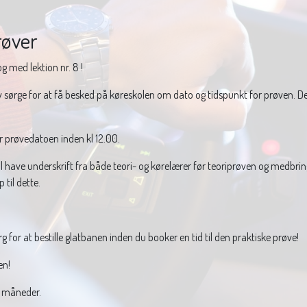
røver
og med lektion nr. 8 !
lv sørge for at få besked på køreskolen om dato og tidspunkt for prøven. De
r prøvedatoen inden kl 12.00.
have underskrift fra både teori- og kørelærer før teoriprøven og medbringe
 til dette.
g for at bestille glatbanen inden du booker en tid til den praktiske prøve!
en!
3 måneder.