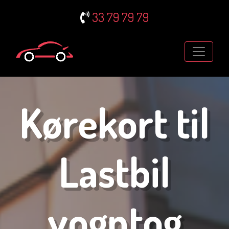
33 79 79 79
Kørekort til
Lastbil
vogntog