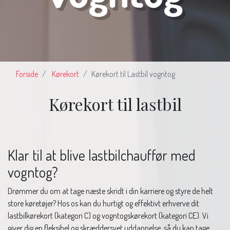
Forside
Kørekort
Kørekort til Lastbil vogntog
Kørekort til lastbil
Klar
til
at
blive
lastbilchauffør
med
vogntog?
Drømmer du om at tage næste skridt i din karriere og styre de helt
store køretøjer? Hos os kan du hurtigt og effektivt erhverve dit
lastbilkørekort (kategori C) og vogntogskørekort (kategori CE). Vi
giver dig en fleksibel og skræddersyet uddannelse, så du kan tage