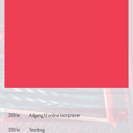
399 kr.
Adgang til online teoriprøver
399 kr.
Teoribog