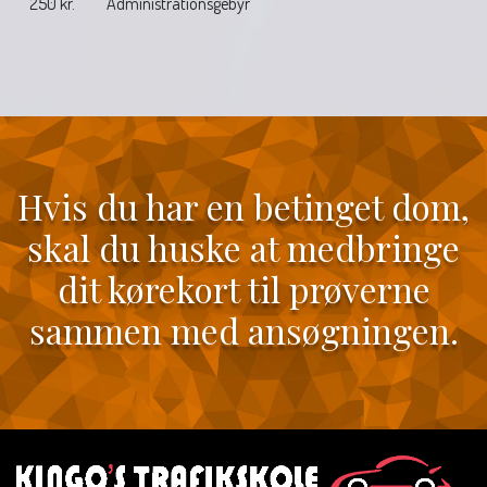
250 kr.
Administrationsgebyr
Hvis du har en betinget dom,
skal du huske at medbringe
dit kørekort til prøverne
sammen med ansøgningen.